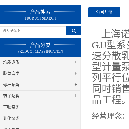
产品搜索
公司介绍
PRODUCT SEARCH
上海诺
GJJ型
产品分类
PRODUCT CLASSIFICATION
速分散乳
+
均质设备
型计量泵
+
胶体磨类
列平行
+
螺杆泵类
同时销
+
转子泵类
品工程
正弦泵类
经营理念
乳化泵类