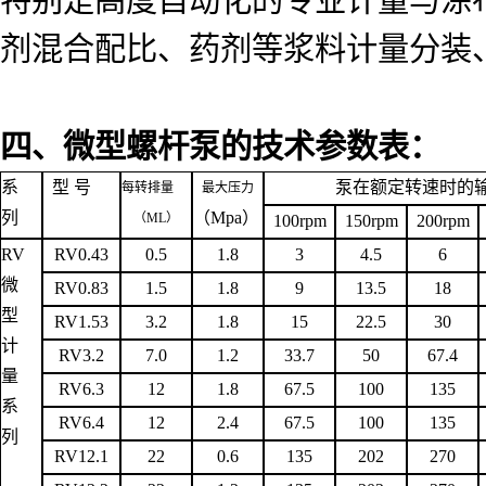
剂混合配比、药剂等浆料计量分装
四、微型螺杆泵的技术参数表：
系
型 号
泵在额定转速时的
每转排量
最大压力
列
（
Mpa
）
（
ML
）
100rpm
150rpm
200rpm
RV
RV0.43
0.5
1.8
3
4.5
6
微
RV0.83
1.5
1.8
9
13.5
18
型
RV1.53
3.2
1.8
15
22.5
30
计
RV3.2
7.0
1.2
33.7
50
67.4
量
RV6.3
12
1.8
67.5
100
135
系
RV6.4
12
2.4
67.5
100
135
列
RV12.1
22
0.6
135
202
270