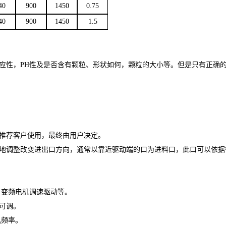
40
900
1450
0.75
40
900
1450
1.5
应性，
PH
性及是否含有颗粒、形状如何，颗粒的大小等。但是只有正确
推荐客户使用，最终由用户决定。
地调整改变进出口方向，通常以靠近驱动端的口为进料口，此口可以依据
，变频电机调速驱动等。
可调。
机频率。