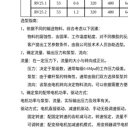
RV25.1
53
0.6
320
480
6
RV25.2
53
1.2
320
480
6
选型指南：
1，依据不同的输送物料，综合考虑以下因素：
物料的腐蚀性、含固率、工作温度粘度、对不同橡胶的反
客户提出工艺参数条件，由我公司技术术人员协助选型。
2，确定流量、输出压力和泵型、流向：
流量：在一定压力下，流量的大小与转向成正比。
压力：决定于泵级数，通常每级
0.6Mpa
的工作压力级差。
泵型：由于螺杆泵的特殊性，通常由我们双方选择泵型并
流向：该泵由电机转向决定物料流向，可以依据需要方便
3，确定泵的配带电机功率，驱动方式：
电机功率与泵型、流量、实际输出压力及效率有关。
驱动方式；电机直接驱动、减速机驱动、手动无极调速驱动
固定转速：配固定转速的齿轮减马达，转速恒定，流量不
可调转速：配变频电机加减速机模式， 用变频器调节电