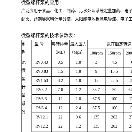
微型螺杆泵的应用：
广泛应用于食品、化工、制药、污水处理系统定量加药、电
配比、药剂等浆料计量分装、太阳能电池板涂电导漆、电子
微型螺杆泵的技术参数表：
系
型 号
每转排量
最大压力
泵在额定转速
列
（
ML
）
（
Mpa
）
100rpm
150rpm
20
RV
RV0.43
0.5
1.8
3
4.5
微
RV0.83
1.5
1.8
9
13.5
型
RV1.53
3.2
1.8
15
22.5
计
RV3.2
7.0
1.2
33.7
50
6
量
RV6.3
12
1.8
67.5
100
1
系
RV6.4
12
2.4
67.5
100
1
列
RV12.1
22
0.6
135
202
2
RV12.2
22
1.2
135
202
2