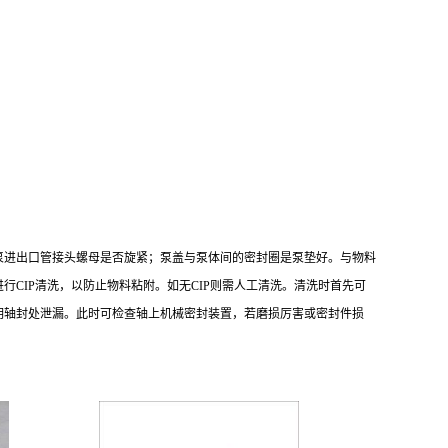
泵进出口管接头螺母是否旋紧；泵盖与泵体间的密封圈是泵垫好。与物料
进行
CIP
清洗，以防止物料粘附。如无
CIP
则需人工清洗。清洗时首先可
明轴封处泄漏。此时可检查轴上机械密封装置，若磨损厉害或密封件损