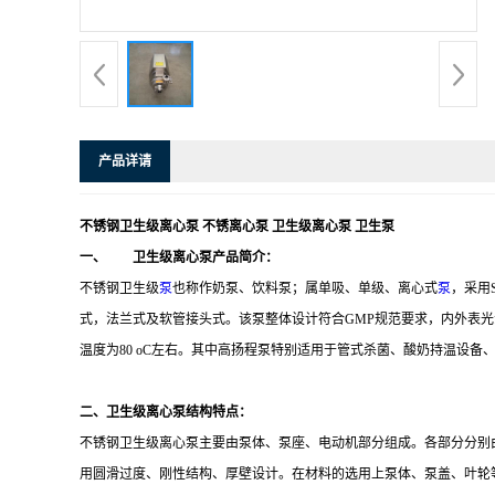
产品详请
不锈钢卫生级离心泵
不锈离心泵
卫生级离心泵
卫生泵
一、
卫生级离心泵产品简介：
不锈钢卫生级
泵
也称作奶泵、饮料泵；属单吸、单级、离心式
泵
，采用
式，法兰式及软管接头式。该泵整体设计符合
GMP
规范要求，内外表光
温度为
80
o
C
左右。其中高扬程泵特别适用于管式杀菌、酸奶持温设备
二、卫生级离心泵结构特点：
不锈钢卫生级离心泵主要由泵体、泵座、电动机部分组成。各部分分别
用圆滑过度、刚性结构、厚壁设计。在材料的选用上泵体、泵盖、叶轮