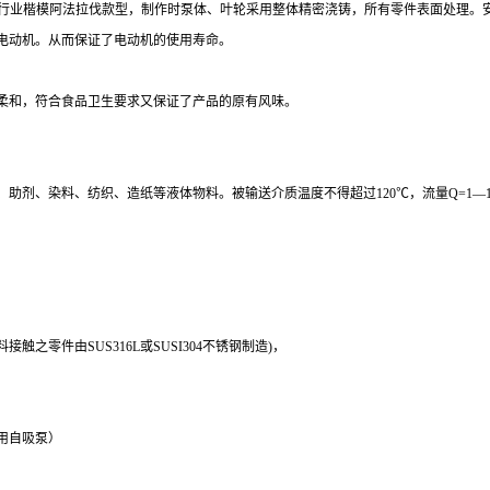
行业楷模阿法拉伐款型，制作时泵体、叶轮采用整体精密浇铸，所有零件表面处理。
电动机。从而保证了电动机的使用寿命。
柔和，符合食品卫生要求又保证了产品的原有风味。
染料、纺织、造纸等液体物料。被输送介质温度不得超过120℃，流量Q=1—150m3/
料接触之零件由
SUS316L
或
SUSI304
不锈钢制造
)
，
用自吸泵）