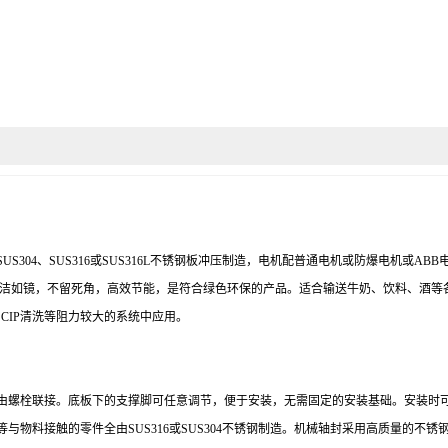
SUS304
、
SUS316
或
SUS316L
不锈钢板冲压制造，电机配普通电机或防爆电机或
ABB
洁如镜，不留死角，高效节能，是符合绿色环保的产品。适合输送牛奶、饮料、酒等
、
CIP
清洗等阻力较大的系统中应用。
由螺栓联接。底板下的支撑脚可任意调节，便于安装，无需固定的安装基础。安装时
等与物料接触的零件全由
SUS316
或
SUS304
不锈钢制造。机械轴封采用高质量的不锈