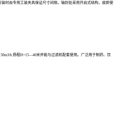
安装时由专用工装夹具保证尺寸间隙。轴封处采用开启式结构，故即使
h.扬程H=15—40
米
并能与过滤机配套使用。广泛用于制药、饮