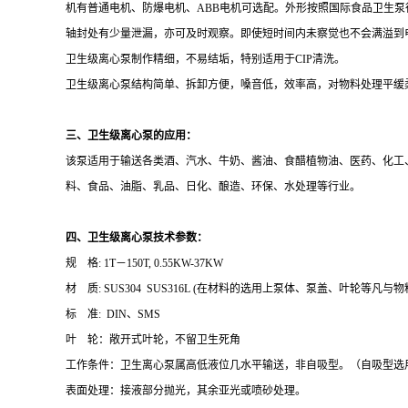
机有普通电机、防爆电机、
ABB
电机可选配。外形按照国际食品卫生泵
轴封处有少量泄漏，亦可及时观察。即使短时间内未察觉也不会满溢到
卫生级离心泵制作精细，不易结垢，特别适用于
CIP
清洗。
卫生级离心泵结构简单、拆卸方便，嗓音低，效率高，对物料处理平缓
三、卫生级离心泵的应用：
该泵适用于输送各类酒、汽水、牛奶、酱油、食醋植物油、医药、化工、助剂、
料、食品、油脂、乳品、日化、酿造、环保、水处理等行业。
四、卫生级离心泵技术参数：
规
格
: 1T
－
150T, 0.55KW-37KW
材
质
: SUS304 SUS316L (
在材料的选用上泵体、泵盖、叶轮等凡与物
标
准
: DIN
、
SMS
叶
轮：敞开式叶轮，不留卫生死角
工作条件：卫生离心泵属高低液位几水平输送，非自吸型。（自吸型选
表面处理：接液部分抛光，其余亚光或喷砂处理。