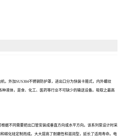
电机，外加
SUS304
不锈钢防护罩，进出口分为快装卡箍式，内外螺纹
各种液体，是食、化工、医药等行业不可缺少的输送设备。吸取之最高
可根据不同需要把出口管安装成垂直方向或水平方向。该系列泵设计时采
钢和碳化硅定制而成。大大提高了耐磨性和滋润型，延长了适用寿命。电