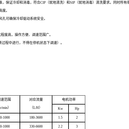
，保证冷却和消毒，符合CIP（就地清洗）和SIP（就地消毒）清洗要求。同时所有
高度。
风孔可确保冷却驱动系统安全。
化程度高，操作方便、调速范围广。
转过程中进行，不得在停机状态下调速）。
调速范围
对应流量
电机功率
（
r/min
）
（
L/H
）
Kw
Hp
0-1000
180-3600
1.5
2
0-1000
330-6600
2.2
3