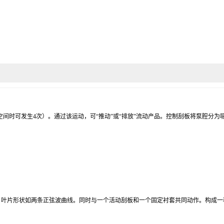
空间时可发生
4
次）。通过该运动，可“推动”或“排放”流动产品。控制刮板将泵腔分
，叶片形状如两条正弦波曲线。同时与一个活动刮板和一个固定衬套共同动作。构成一