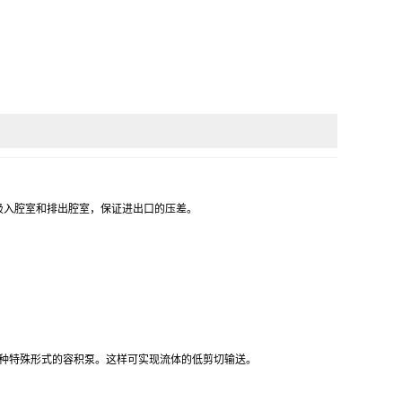
为吸入腔室和排出腔室，保证进出口的压差。
种特殊形式的容积泵。这样可实现流体的低剪切输送。