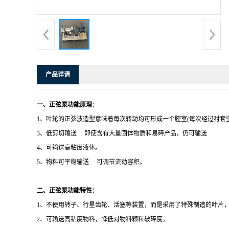
产品详请
一、正弦泵功能原理
：
1
、叶轮的正弦波造型意味着每次转动均可形成一个腔室
(
每次经过衬套
3
、低剪切输送
即使含有大量固体物质和易碎产品，仍可输送
4
、可输送高粘度液体。
5
、物料可平稳输送
可调节流动容积。
二、正弦泵功能特性：
1
、不使用转子、行星齿轮、活塞等装置，而是采用了特殊制造的叶片
2
、可输送高粘度物料，降低对物料颗粒破碎度。