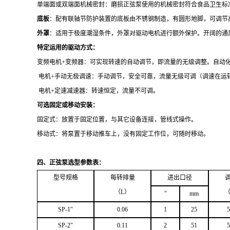
单端面或双端面机械密封：磨损正弦泵使用的机械密封符合食品卫生标准
底板
：配有联轴节防护装置的底板由不锈钢制造，有圆形地脚，可调节
外罩
：适用于极度潮湿条件，外罩对驱动电机进行额外保护。开阔的通
特定运用的驱动方式：
变频电机+变频器：可实现转速的自动调节，即流量的无级调整。自动
电机+手动无极调速：手动调节，安全可靠，流量无级可调（调速在运
电机+定速减速器：转速恒定，流量不可调。
可选固定或移动安装：
固定式：放置于固定位置，与其它设备连接，管线式操作。
移动式：将泵置于移动推车上，没有固定工作位，可随时移动。
四、正弦泵选型参数表：
型号规格
每转排量
进出口径
（
L
）
″
mm
SP-1
″
0.06
1
25
5
SP-2
″
0.11
2
51
5