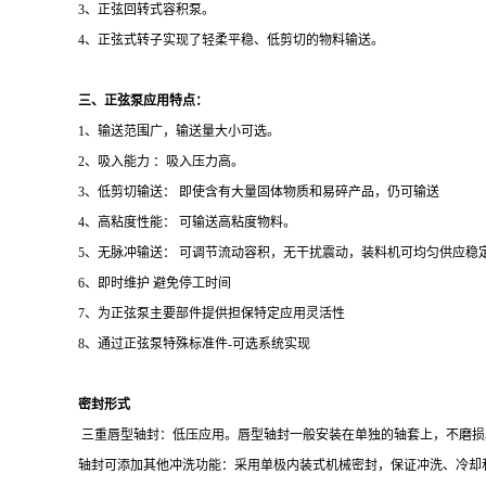
3
、正弦回转式容积泵。
4
、正弦式转子实现了轻柔平稳、低剪切的物料输送。
三、正弦泵应用特点：
1
、输送范围广，输送量大小可选。
2
、吸入能力 ：吸入压力高。
3
、低剪切输送： 即使含有大量固体物质和易碎产品，仍可输送
4
、高粘度性能： 可输送高粘度物料。
5
、无脉冲输送： 可调节流动容积，无干扰震动，装料机可均匀供应稳
6
、即时维护 避免停工时间
7
、为正弦泵主要部件提供担保特定应用灵活性
8
、通过正弦泵特殊标准件
-
可选系统实现
密封形式
三重唇型轴封：低压应用。唇型轴封一般安装在单独的轴套上，不磨损
轴封可添加其他冲洗功能：采用单极内装式机械密封，保证冲洗、冷却和