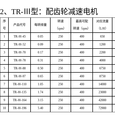
2
、
TR
-Ⅲ型：配齿轮减速电机
序
转速
最高可配
对应流量
产品代号
每转排量
号
（
rpm
）
转速（
rpm
）
（
L/H
）
1
TR-
Ⅲ
-45
0.05
250
400
650
2
TR-
Ⅲ
-52
0.09
250
400
1200
3
TR-
Ⅲ
-70
0.17
250
400
2200
4
TR-
Ⅲ
-78
0.31
250
400
4000
5
TR-
Ⅲ
-88
0.50
250
400
6750
6
TR-
Ⅲ
-97
0.65
250
400
8750
7
TR-
Ⅲ
-110
1.05
250
400
14000
8
TR-
Ⅲ
-135
1.74
250
400
23000
9
TR-
Ⅲ
-164
3.15
250
400
42000
10
TR-
Ⅲ
-196
5.40
250
400
72900