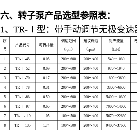
六、转子泵产品选型参照表：
1
、
TR
-Ⅰ型：带手动调节无极变速
序
调速范围
建议调速
对应流量
产品代号
每转排量
号
（
rpm
）
（
rpm
）
（
L/H
）
1
TR-
Ⅰ
-45
0.05
200
～
600
200
～
400
540
～
1080
2
TR-
Ⅰ
-52
0.09
200
～
600
200
～
400
970
～
1940
3
TR-
Ⅰ
-70
0.17
200
～
600
200
～
400
1800
～
3600
4
TR-
Ⅰ
-78
0.31
200
～
600
200
～
400
3300
～
6600
5
TR-
Ⅰ
-88
0.50
200
～
600
200
～
400
5400
～
10800
6
TR-
Ⅰ
-97
0.65
200
～
600
200
～
400
7000
～
14000
7
TR-
Ⅰ
-110
1.05
100
～
500
200
～
400
5670
～
22680
8
TR-
Ⅰ
-135
1.74
100
～
500
200
～
400
9400
～
37600