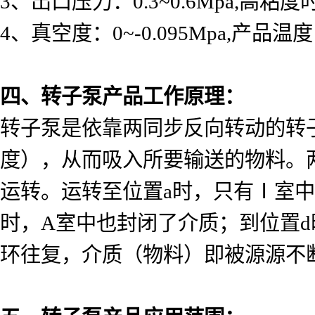
3
、出口压力：
0.3~0.6Mpa,
高粘度
4
、真空度：
0~-0.095Mpa,
产品温度
四、转子泵产品工作原理：
转子泵是依靠两同步反向转动的转
度），从而吸入所要输送的物料。
运转。运转至位置
a
时，只有Ⅰ室中
时，
A
室中也封闭了介质；到位置
d
环往复，介质（物料）即被源源不