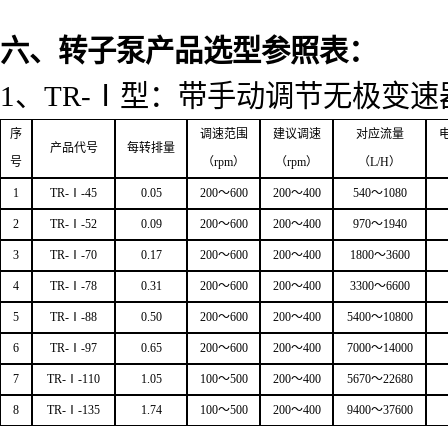
六、转子泵产品选型参照表：
1
、
TR
-Ⅰ型：带手动调节无极变速
序
调速范围
建议调速
对应流量
产品代号
每转排量
号
（
rpm
）
（
rpm
）
（
L/H
）
1
TR-
Ⅰ
-45
0.05
200
～
600
200
～
400
540
～
1080
2
TR-
Ⅰ
-52
0.09
200
～
600
200
～
400
970
～
1940
3
TR-
Ⅰ
-70
0.17
200
～
600
200
～
400
1800
～
3600
4
TR-
Ⅰ
-78
0.31
200
～
600
200
～
400
3300
～
6600
5
TR-
Ⅰ
-88
0.50
200
～
600
200
～
400
5400
～
10800
6
TR-
Ⅰ
-97
0.65
200
～
600
200
～
400
7000
～
14000
7
TR-
Ⅰ
-110
1.05
100
～
500
200
～
400
5670
～
22680
8
TR-
Ⅰ
-135
1.74
100
～
500
200
～
400
9400
～
37600