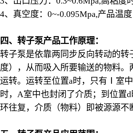
3
、出口压力：
0.3~0.6Mpa,
高粘度
4
、真空度：
0~-0.095Mpa,
产品温度
四、转子泵产品工作原理：
转子泵是依靠两同步反向转动的转
度），从而吸入所要输送的物料。
运转。运转至位置
a
时，只有Ⅰ室中
时，
A
室中也封闭了介质；到位置
d
环往复，介质（物料）即被源源不