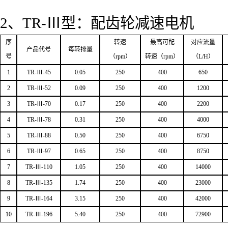
2
、
TR
-Ⅲ型：配齿轮减速电机
序
转速
最高可配
对应流量
产品代号
每转排量
号
（
rpm
）
转速（
rpm
）
（
L/H
）
1
TR-
Ⅲ
-45
0.05
250
400
650
2
TR-
Ⅲ
-52
0.09
250
400
1200
3
TR-
Ⅲ
-70
0.17
250
400
2200
4
TR-
Ⅲ
-78
0.31
250
400
4000
5
TR-
Ⅲ
-88
0.50
250
400
6750
6
TR-
Ⅲ
-97
0.65
250
400
8750
7
TR-
Ⅲ
-110
1.05
250
400
14000
8
TR-
Ⅲ
-135
1.74
250
400
23000
9
TR-
Ⅲ
-164
3.15
250
400
42000
10
TR-
Ⅲ
-196
5.40
250
400
72900