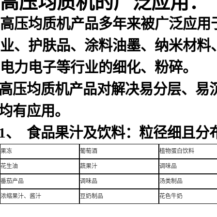
高压均质机的广泛应用：
高压均质机产品多年来被广泛应用
业、护肤品、涂料油墨、纳米材料
电力电子等行业的细化、粉碎。
高压均质机产品对解决易分层、易
均有应用。
1、 食品果汁及饮料：粒径细且分
果冻
葡萄酒
植物蛋白饮料
花生油
蔬果汁
调味品
番茄产品
调味品
汤类制品
浓缩果汁、酱汁
豆奶制品
花色牛奶