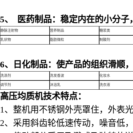
5、 医药制品：稳定内在的小分子
静脉注射物
营养制品
糖浆类
乳状物
脂肪微粒
制酸剂
6、日化制品：使产品的组织滑顺
洗涤剂
洗发香波
化妆水
调节剂
沐浴乳
洗衣液
高压均质机技术特点：
1、整机用不锈钢外壳罩住，外表
2、采用斜齿轮低速传动，噪音低