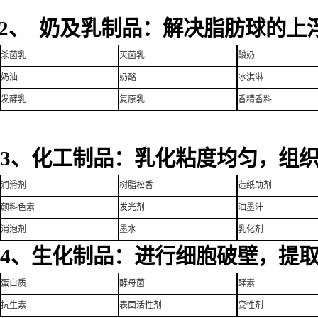
2、 奶及乳制品：解决脂肪球的上
杀菌乳
灭菌乳
酸奶
奶油
奶酪
冰淇淋
发酵乳
复原乳
香精香料
3、化工制品：乳化粘度均匀，组
润滑剂
树脂松香
造纸助剂
颜料色素
发光剂
油墨汁
消泡剂
墨水
乳化剂
4、生化制品：进行细胞破壁，提
蛋白质
酵母菌
酵素
抗生素
表面活性剂
变性剂