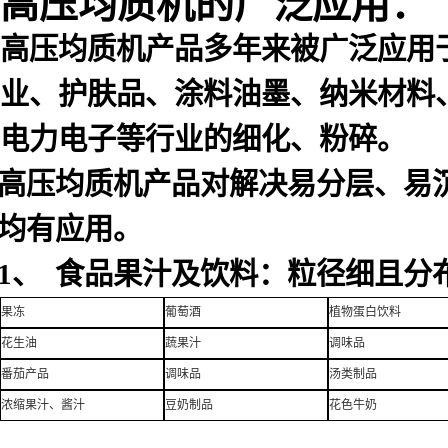
高压均质机的广泛应用：
高压均质机产品多年来被广泛应用
业、护肤品、涂料油墨、纳米材料
电力电子等行业的细化、粉碎。
高压均质机产品对解决易分层、易
均有应用。
1、 食品果汁及饮料：粒径细且分
果冻
葡萄酒
植物蛋白饮料
花生油
蔬果汁
调味品
番茄产品
调味品
汤类制品
浓缩果汁、酱汁
豆奶制品
花色牛奶