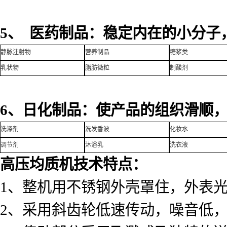
5、 医药制品：稳定内在的小分子
静脉注射物
营养制品
糖浆类
乳状物
脂肪微粒
制酸剂
6、日化制品：使产品的组织滑顺
洗涤剂
洗发香波
化妆水
调节剂
沐浴乳
洗衣液
高压均质机技术特点：
1、整机用不锈钢外壳罩住，外表
2、采用斜齿轮低速传动，噪音低