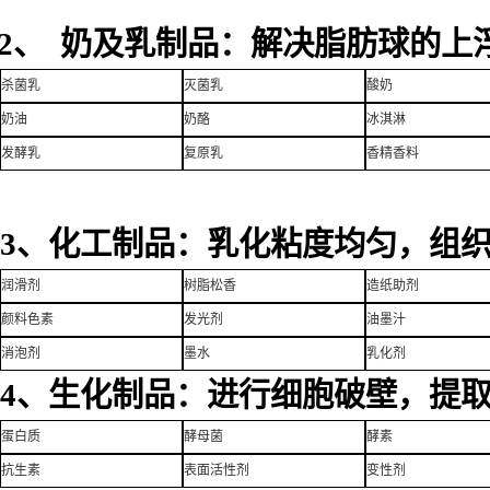
2、 奶及乳制品：解决脂肪球的上
杀菌乳
灭菌乳
酸奶
奶油
奶酪
冰淇淋
发酵乳
复原乳
香精香料
3、化工制品：乳化粘度均匀，组
润滑剂
树脂松香
造纸助剂
颜料色素
发光剂
油墨汁
消泡剂
墨水
乳化剂
4、生化制品：进行细胞破壁，提
蛋白质
酵母菌
酵素
抗生素
表面活性剂
变性剂